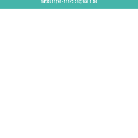
mitbuerger-fraktion@halle.de